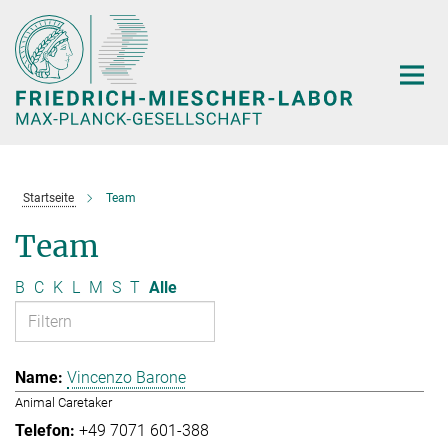
Hauptinhalt
Startseite
Team
Team
B
C
K
L
M
S
T
Alle
Vincenzo Barone
Animal Caretaker
+49 7071 601-388