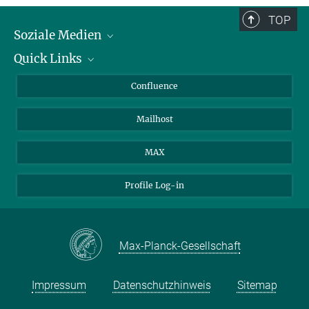
TOP
Soziale Medien
Quick Links
LinkedIn
BlueSky
Über Tiere in der Forschung
Confluence
Facebook
Ihr Weg zu uns
Mailhost
YouTube
Instagram
MAX
Profile Log-in
Max-Planck-Gesellschaft
Impressum
Datenschutzhinweis
Sitemap