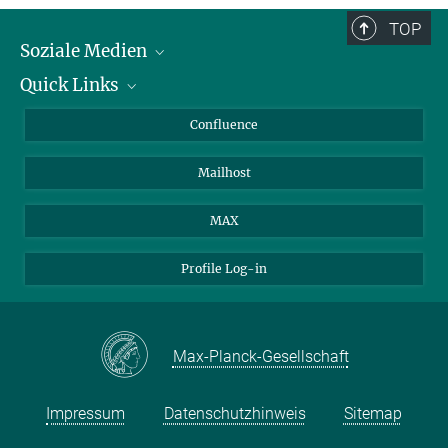
TOP
Soziale Medien
Quick Links
LinkedIn
BlueSky
Über Tiere in der Forschung
Confluence
Facebook
Ihr Weg zu uns
Mailhost
YouTube
Instagram
MAX
Profile Log-in
Max-Planck-Gesellschaft
Impressum
Datenschutzhinweis
Sitemap