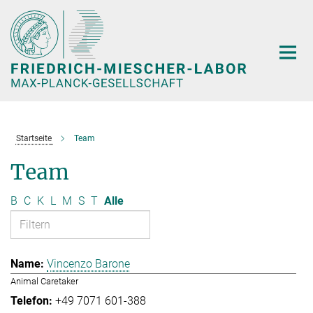
Hauptinhalt
Startseite
Team
Team
B
C
K
L
M
S
T
Alle
Vincenzo Barone
Animal Caretaker
+49 7071 601-388