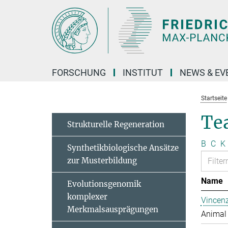
Hauptinhalt
FORSCHUNG
INSTITUT
NEWS & EV
Startseite
Te
Strukturelle Regeneration
B
C
K
Synthetikbiologische Ansätze
zur Musterbildung
Name
Evolutionsgenomik
komplexer
Vincen
Merkmalsausprägungen
Animal 