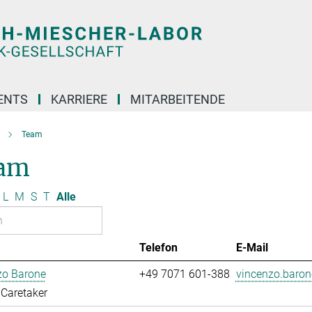
ENTS
KARRIERE
MITARBEITENDE
Team
am
L
M
S
T
Alle
Telefon
E-Mail
zo Barone
+49 7071 601-388
vincenzo.baro
Caretaker