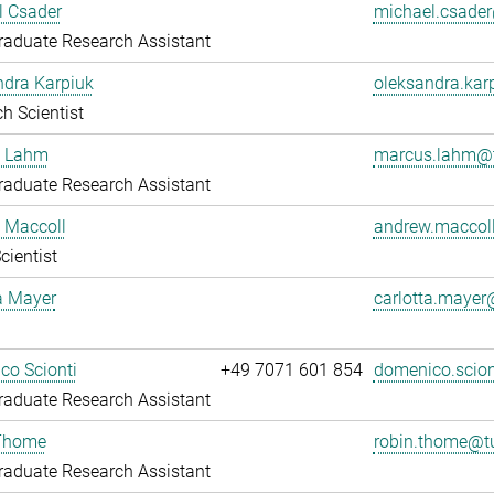
l Csader
michael.csade
aduate Research Assistant
ndra Karpiuk
oleksandra.ka
h Scientist
 Lahm
marcus.lahm@t
aduate Research Assistant
 Maccoll
andrew.maccol
cientist
a Mayer
carlotta.maye
co Scionti
+49 7071 601 854
domenico.scio
aduate Research Assistant
Thome
robin.thome@t
aduate Research Assistant