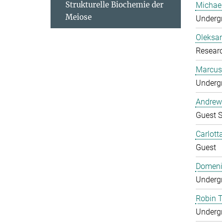
Strukturelle Biochemie der
Michae
Meiose
Undergr
Oleksa
Researc
Marcus
Undergr
Andrew
Guest S
Carlott
Guest
Domeni
Undergr
Robin 
Undergr