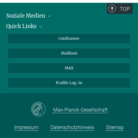
TOP
Soziale Medien
Quick Links
LinkedIn
BlueSky
Über Tiere in der Forschung
Confluence
Facebook
Ihr Weg zu uns
Mailhost
YouTube
Instagram
MAX
Profile Log-in
Max-Planck-Gesellschaft
Impressum
Datenschutzhinweis
Sitemap