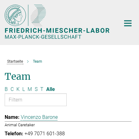
Hauptinhalt
Startseite
Team
Team
B
C
K
L
M
S
T
Alle
Vincenzo Barone
Animal Caretaker
+49 7071 601-388