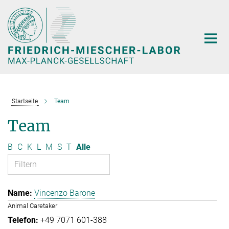
Hauptinhalt
Startseite
Team
Team
B
C
K
L
M
S
T
Alle
Vincenzo Barone
Animal Caretaker
+49 7071 601-388