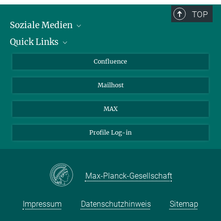
TOP
Soziale Medien
Quick Links
LinkedIn
BlueSky
Über Tiere in der Forschung
Confluence
Facebook
Ihr Weg zu uns
Mailhost
YouTube
Instagram
MAX
Profile Log-in
Max-Planck-Gesellschaft
Impressum
Datenschutzhinweis
Sitemap