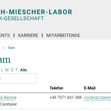
ENTS
KARRIERE
MITARBEITENDE
Team
am
L
M
S
T
Alle
Telefon
E-Mail
zo Barone
+49 7071 601-388
vincenzo.baro
Caretaker