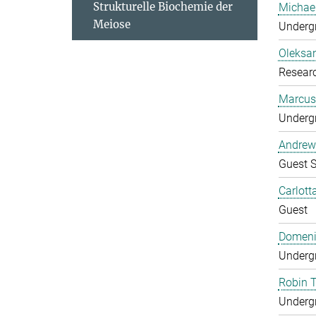
Strukturelle Biochemie der
Michae
Meiose
Undergr
Oleksa
Researc
Marcus
Undergr
Andrew
Guest S
Carlott
Guest
Domeni
Undergr
Robin 
Undergr