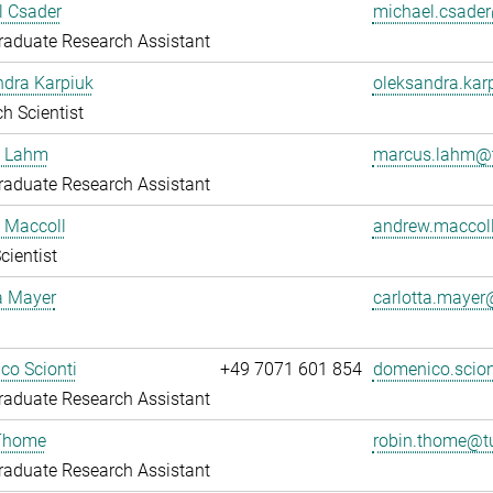
l Csader
michael.csade
aduate Research Assistant
ndra Karpiuk
oleksandra.ka
h Scientist
 Lahm
marcus.lahm@t
aduate Research Assistant
 Maccoll
andrew.maccol
cientist
a Mayer
carlotta.maye
co Scionti
+49 7071 601 854
domenico.scio
aduate Research Assistant
Thome
robin.thome@t
aduate Research Assistant