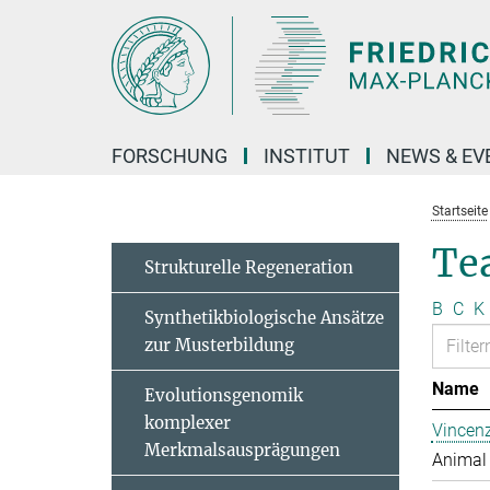
Hauptinhalt
FORSCHUNG
INSTITUT
NEWS & EV
Startseite
Te
Strukturelle Regeneration
B
C
K
Synthetikbiologische Ansätze
zur Musterbildung
Name
Evolutionsgenomik
komplexer
Vincen
Merkmalsausprägungen
Animal 