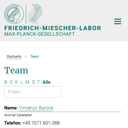
Hauptinhalt
Startseite
Team
Team
B
C
K
L
M
S
T
Alle
Vincenzo Barone
Animal Caretaker
+49 7071 601-388