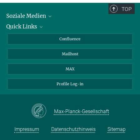
TOP
Soziale Medien
Quick Links
LinkedIn
BlueSky
Über Tiere in der Forschung
Confluence
Facebook
Ihr Weg zu uns
Mailhost
YouTube
Instagram
MAX
Profile Log-in
Max-Planck-Gesellschaft
Impressum
Datenschutzhinweis
Sitemap