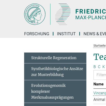
Hauptinhalt
FORSCHUNG
INSTITUT
NEWS & EV
Startseite
Te
Strukturelle Regeneration
B
C
K
Synthetikbiologische Ansätze
zur Musterbildung
Name
Evolutionsgenomik
komplexer
Vincen
Merkmalsausprägungen
Animal 