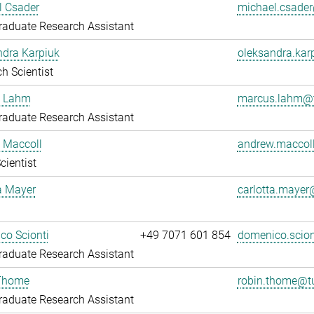
l Csader
michael.csade
aduate Research Assistant
ndra Karpiuk
oleksandra.ka
h Scientist
 Lahm
marcus.lahm@t
aduate Research Assistant
 Maccoll
andrew.maccol
cientist
a Mayer
carlotta.maye
co Scionti
+49 7071 601 854
domenico.scio
aduate Research Assistant
Thome
robin.thome@t
aduate Research Assistant