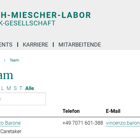
ENTS
KARRIERE
MITARBEITENDE
Team
am
L
M
S
T
Alle
Telefon
E-Mail
zo Barone
+49 7071 601-388
vincenzo.baro
Caretaker