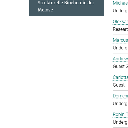
Strukturelle Biochemie der
Michae
Meiose
Undergr
Oleksa
Researc
Marcus
Undergr
Andrew
Guest S
Carlott
Guest
Domeni
Undergr
Robin 
Undergr