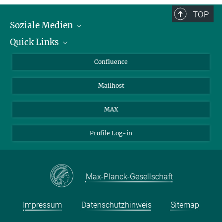
TOP
Soziale Medien
Quick Links
LinkedIn
BlueSky
Über Tiere in der Forschung
Confluence
Facebook
Ihr Weg zu uns
Mailhost
YouTube
Instagram
MAX
Profile Log-in
Max-Planck-Gesellschaft
Impressum
Datenschutzhinweis
Sitemap