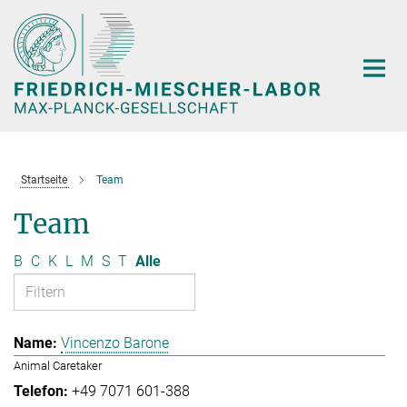
Hauptinhalt
Startseite
Team
Team
B
C
K
L
M
S
T
Alle
Vincenzo Barone
Animal Caretaker
+49 7071 601-388