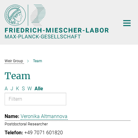
Hauptinhalt
Weir Group
Team
Team
A
J
K
S
W
Alle
Veronika Altmannova
Postdoctoral Researcher
+49 7071 601820