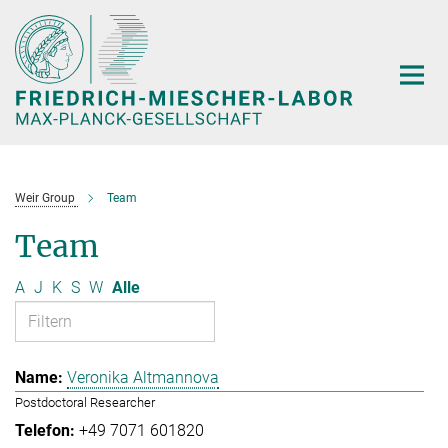
Hauptinhalt
Weir Group
Team
Team
A
J
K
S
W
Alle
Veronika Altmannova
Postdoctoral Researcher
+49 7071 601820