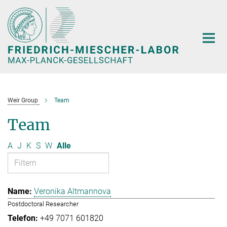
Hauptinhalt
Weir Group
Team
Team
A
J
K
S
W
Alle
Veronika Altmannova
Postdoctoral Researcher
+49 7071 601820