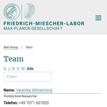
Hauptinhalt
Weir Group
Team
Team
A
J
K
S
W
Alle
Veronika Altmannova
Postdoctoral Researcher
+49 7071 601820