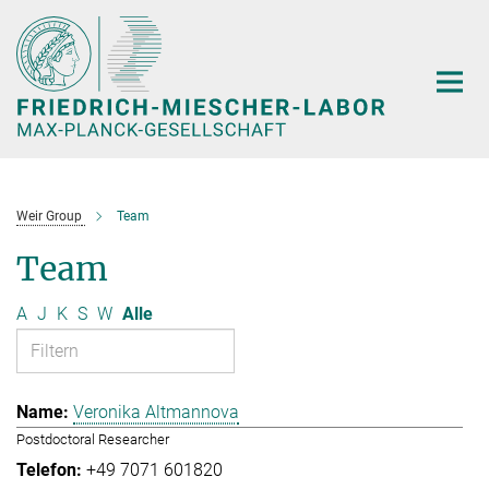
Hauptinhalt
Weir Group
Team
Team
A
J
K
S
W
Alle
Veronika Altmannova
Postdoctoral Researcher
+49 7071 601820