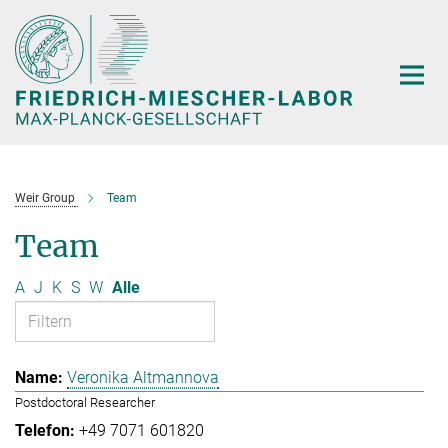
Hauptinhalt
Weir Group
Team
Team
A
J
K
S
W
Alle
Veronika Altmannova
Postdoctoral Researcher
+49 7071 601820