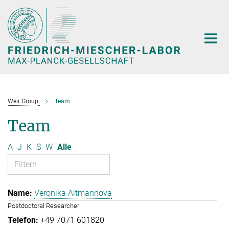
Hauptinhalt
Weir Group
Team
Team
A
J
K
S
W
Alle
Veronika Altmannova
Postdoctoral Researcher
+49 7071 601820