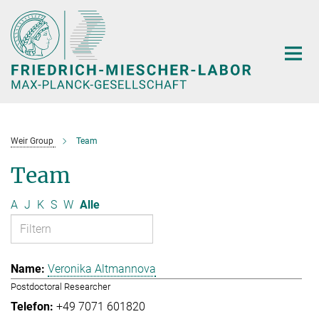
Hauptinhalt
Weir Group
Team
Team
A
J
K
S
W
Alle
Veronika Altmannova
Postdoctoral Researcher
+49 7071 601820