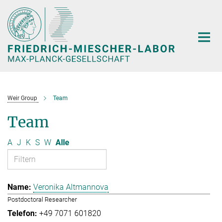
Hauptinhalt
Weir Group
Team
Team
A
J
K
S
W
Alle
Veronika Altmannova
Postdoctoral Researcher
+49 7071 601820