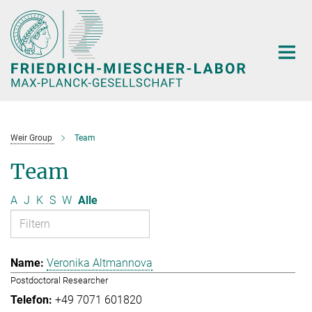
Hauptinhalt
Weir Group
Team
Team
A
J
K
S
W
Alle
Veronika Altmannova
Postdoctoral Researcher
+49 7071 601820