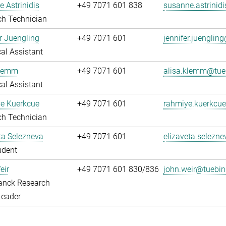
 Astrinidis
+49 7071 601 838
susanne.astrinid
ch Technician
r Juengling
+49 7071 601
jennifer.juengli
al Assistant
Klemm
+49 7071 601
alisa.klemm@tue
al Assistant
e Kuerkcue
+49 7071 601
rahmiye.kuerkcu
ch Technician
ta Selezneva
+49 7071 601
elizaveta.selezn
udent
eir
+49 7071 601 830/836
john.weir@tuebi
anck Research
Leader