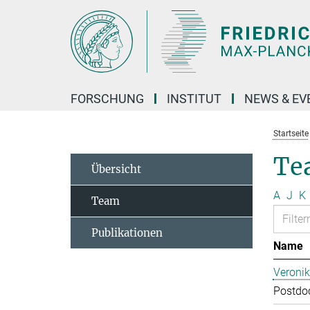
Hauptinhalt
FORSCHUNG
INSTITUT
NEWS & EV
Startseite
Te
Übersicht
A
J
K
Team
Publikationen
Name
Veroni
Postdoc