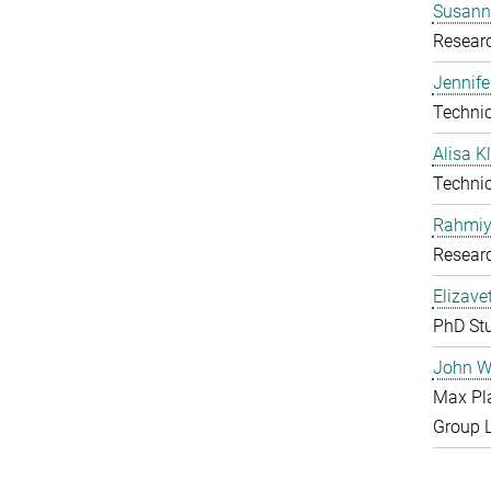
Susanne
Resear
Jennife
Technic
Alisa 
Technic
Rahmiy
Resear
Elizave
PhD St
John W
Max Pl
Group 