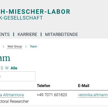
ENTS
KARRIERE
MITARBEITENDE
Weir Group
Team
am
S
W
Alle
Telefon
E-Mail
ka Altmannova
+49 7071 601820
veronika.altman
toral Researcher