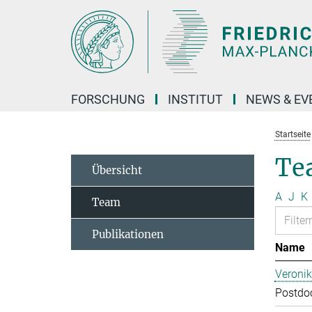
Hauptinhalt
FORSCHUNG
INSTITUT
NEWS & EV
Startseite
Te
Übersicht
A
J
K
Team
Publikationen
Name
Veroni
Postdoc