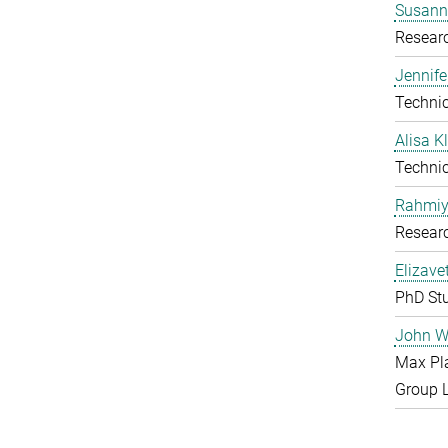
Susanne
Resear
Jennife
Technic
Alisa 
Technic
Rahmiy
Resear
Elizave
PhD St
John W
Max Pl
Group 