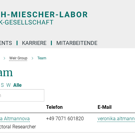
ENTS
KARRIERE
MITARBEITENDE
Weir Group
Team
am
S
W
Alle
Telefon
E-Mail
ka Altmannova
+49 7071 601820
veronika.altman
toral Researcher