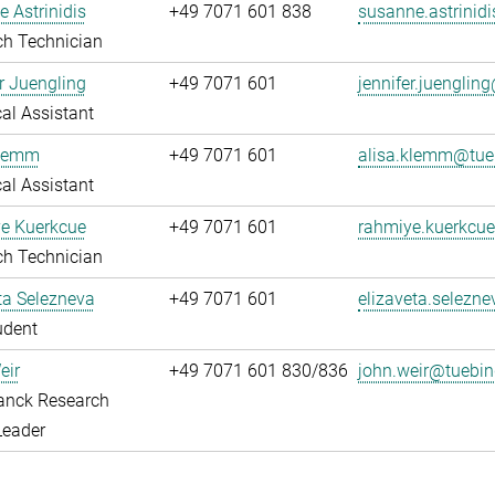
 Astrinidis
+49 7071 601 838
susanne.astrinid
ch Technician
r Juengling
+49 7071 601
jennifer.juengli
al Assistant
Klemm
+49 7071 601
alisa.klemm@tue
al Assistant
e Kuerkcue
+49 7071 601
rahmiye.kuerkcu
ch Technician
ta Selezneva
+49 7071 601
elizaveta.selezn
udent
eir
+49 7071 601 830/836
john.weir@tuebi
anck Research
Leader