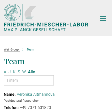
Hauptinhalt
Weir Group
Team
Team
A
J
K
S
W
Alle
Veronika Altmannova
Postdoctoral Researcher
+49 7071 601820