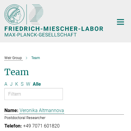
Hauptinhalt
Weir Group
Team
Team
A
J
K
S
W
Alle
Veronika Altmannova
Postdoctoral Researcher
+49 7071 601820