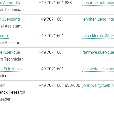
 Astrinidis
+49 7071 601 838
susanne.astrinid
ch Technician
r Juengling
+49 7071 601
jennifer.juengli
al Assistant
Klemm
+49 7071 601
alisa.klemm@tue
al Assistant
e Kuerkcue
+49 7071 601
rahmiye.kuerkcu
ch Technician
ta Selezneva
+49 7071 601
elizaveta.selezn
udent
eir
+49 7071 601 830/836
john.weir@tuebi
anck Research
Leader