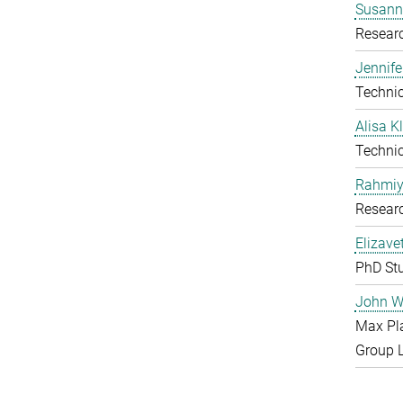
Susanne
Resear
Jennife
Technic
Alisa 
Technic
Rahmiy
Resear
Elizave
PhD St
John W
Max Pl
Group 