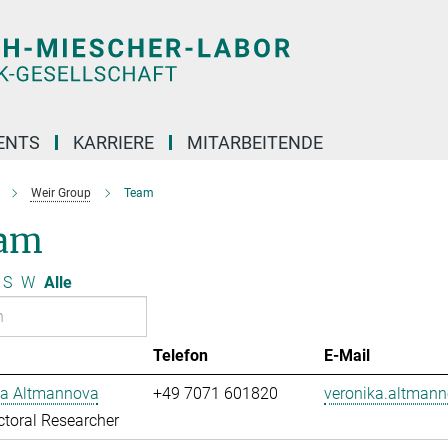
ENTS
KARRIERE
MITARBEITENDE
Weir Group
Team
am
S
W
Alle
Telefon
E-Mail
ka Altmannova
+49 7071 601820
veronika.altman
toral Researcher