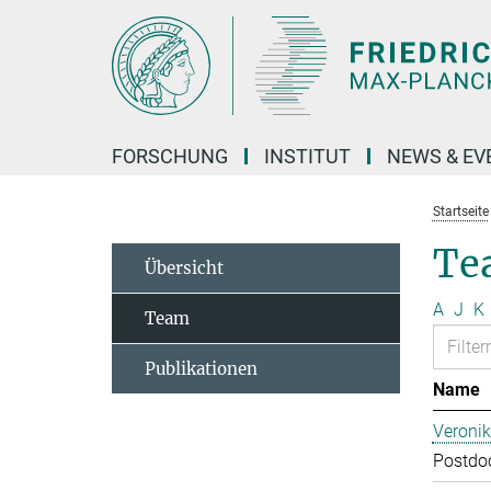
Hauptinhalt
FORSCHUNG
INSTITUT
NEWS & EV
Startseite
Te
Übersicht
A
J
K
Team
Publikationen
Name
Veroni
Postdoc