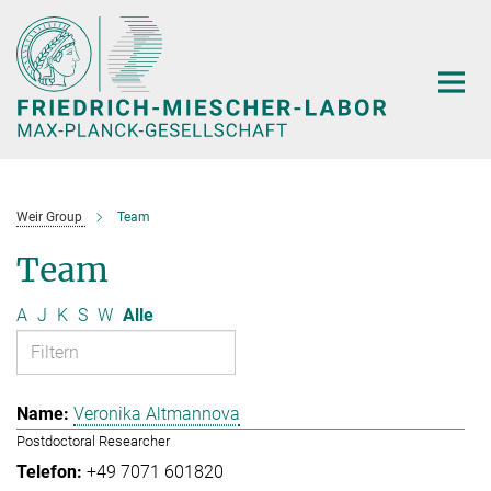
Hauptinhalt
Weir Group
Team
Team
A
J
K
S
W
Alle
Veronika Altmannova
Postdoctoral Researcher
+49 7071 601820