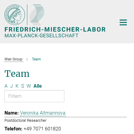
Hauptinhalt
Weir Group
Team
Team
A
J
K
S
W
Alle
Veronika Altmannova
Postdoctoral Researcher
+49 7071 601820