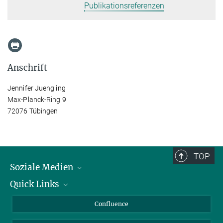
Publikationsreferenzen
Anschrift
Jennifer Juengling
Max-Planck-Ring 9
72076 Tübingen
TOP
Soziale Medien
Quick Links
LinkedIn
BlueSky
Über Tiere in der Forschung
Confluence
Facebook
Ihr Weg zu uns