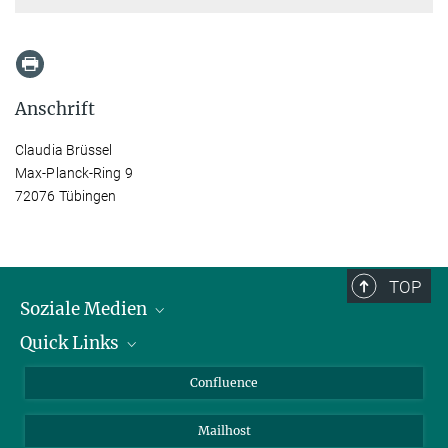
Anschrift
Claudia Brüssel
Max-Planck-Ring 9
72076 Tübingen
TOP
Soziale Medien
Quick Links
LinkedIn
BlueSky
Über Tiere in der Forschung
Confluence
Facebook
Ihr Weg zu uns
Mailhost
YouTube