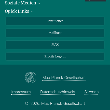
silke.hauf@tuebingen.mpg.de
Soziale Medien
Quick Links
LinkedIn
BlueSky
Über Tiere in der Forschung
Confluence
Facebook
Ihr Weg zu uns
Mailhost
YouTube
Instagram
MAX
Profile Log-in
Max-Planck-Gesellschaft
Impressum
Datenschutzhinweis
Sitemap
©
2026, Max-Planck-Gesellschaft