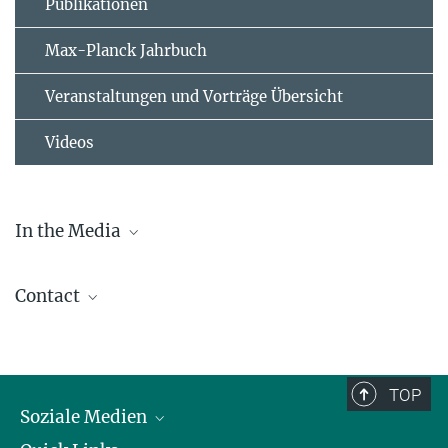
Publikationen
Max-Planck Jahrbuch
Veranstaltungen und Vorträge Übersicht
Videos
In the Media
Staatsministerium Baden-Württemberg
Contact
Südwest Presse
Beatriz Lucas
Instagram Südwest Presse (video)
Press Officer
Reutlinger General Anzeiger
presse-bio@tuebingen.mpg.de
TOP
Soziale Medien