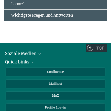
Labor?
Wichtigste Fragen und Antworten
TOP
Soziale Medien
Quick Links
LinkedIn
BlueSky
Über Tiere in der Forschung
Confluence
Facebook
Ihr Weg zu uns
Mailhost
YouTube
Instagram
MAX
Profile Log-in