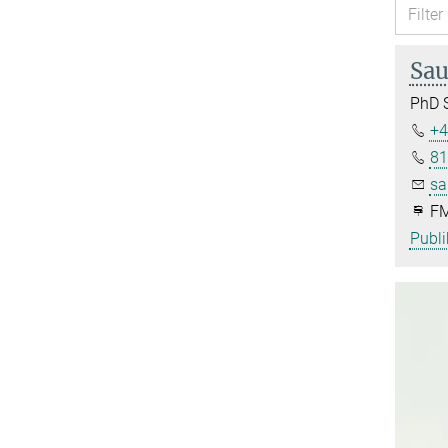
Sau
PhD 
+4
81
sa
FM
Publi