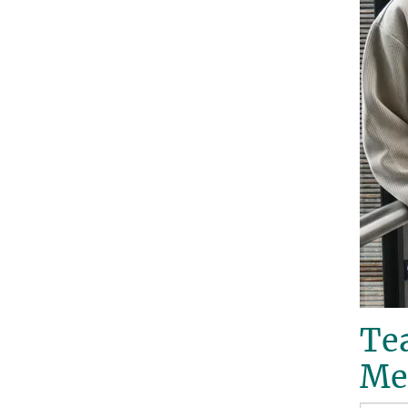
Te
Me