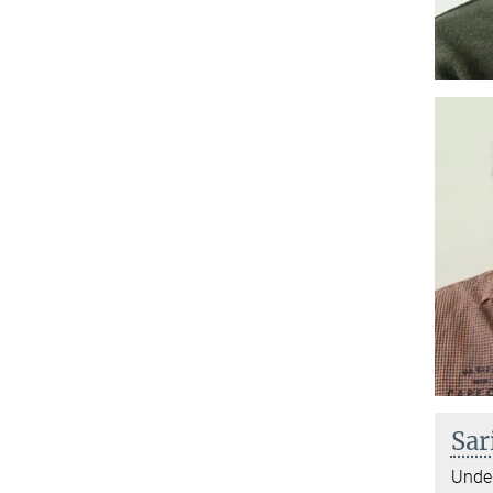
Sar
Under