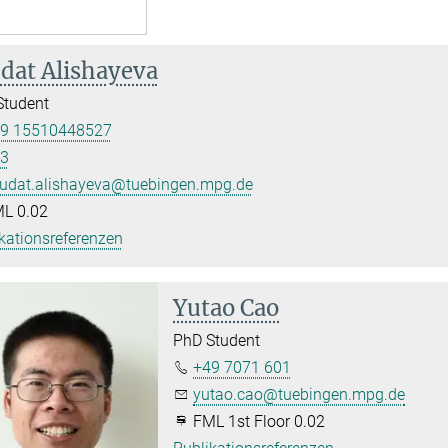
dat Alishayeva
Student
9 15510448527
3
udat.alishayeva@tuebingen.mpg.de
L 0.02
kationsreferenzen
Yutao Cao
PhD Student
+49 7071 601
yutao.cao@tuebingen.mpg.de
FML 1st Floor 0.02