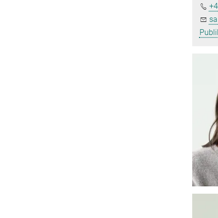
+4
sa
Publi