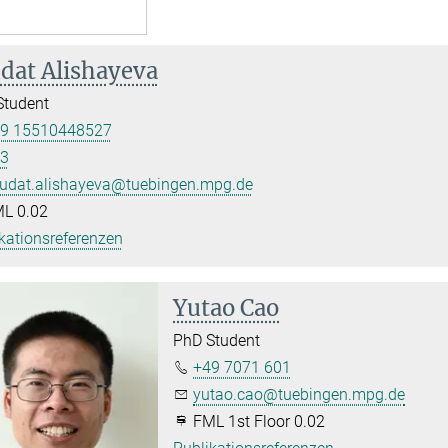
dat Alishayeva
Student
9 15510448527
3
udat.alishayeva@tuebingen.mpg.de
L 0.02
kationsreferenzen
Yutao Cao
PhD Student
+49 7071 601
yutao.cao@tuebingen.mpg.de
FML 1st Floor 0.02