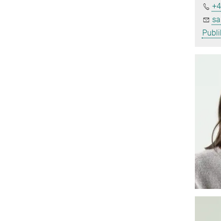
+4
sa
Publi