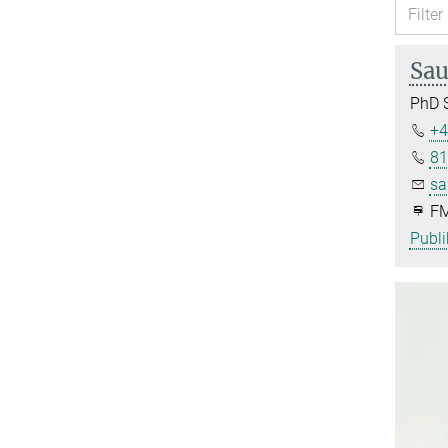
Sau
PhD 
+4
81
sa
FM
Publi