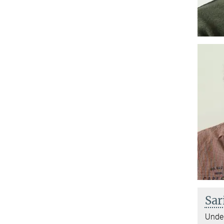
Sar
Under