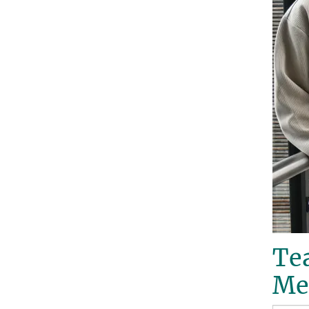
Te
Me