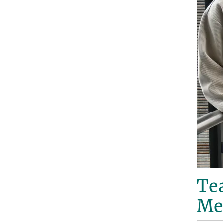
Te
Me