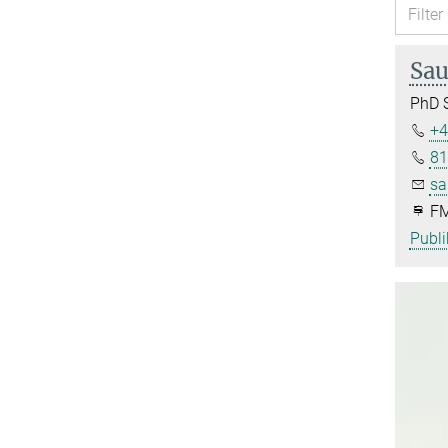
Sau
PhD 
+4
81
sa
FM
Publi