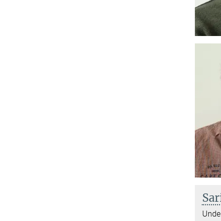
Sar
Under