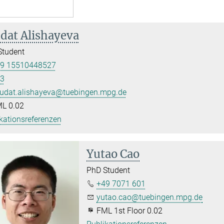
dat Alishayeva
Student
9 15510448527
3
udat.alishayeva@tuebingen.mpg.de
L 0.02
kationsreferenzen
Yutao Cao
PhD Student
+49 7071 601
yutao.cao@tuebingen.mpg.de
FML 1st Floor 0.02