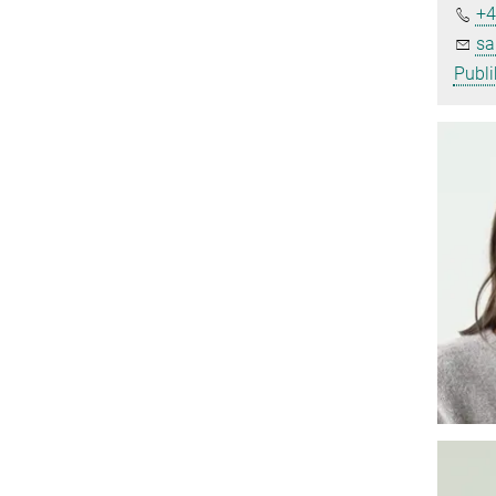
+4
sa
Publi