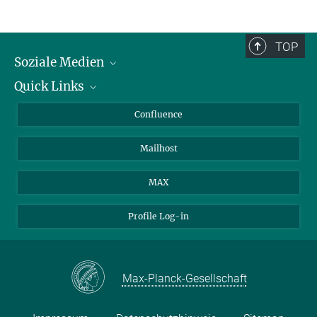
TOP
Soziale Medien
Quick Links
LinkedIn
BlueSky
Über Tiere in der Forschung
Confluence
Facebook
Ihr Weg zu uns
Mailhost
YouTube
Instagram
MAX
Profile Log-in
Max-Planck-Gesellschaft