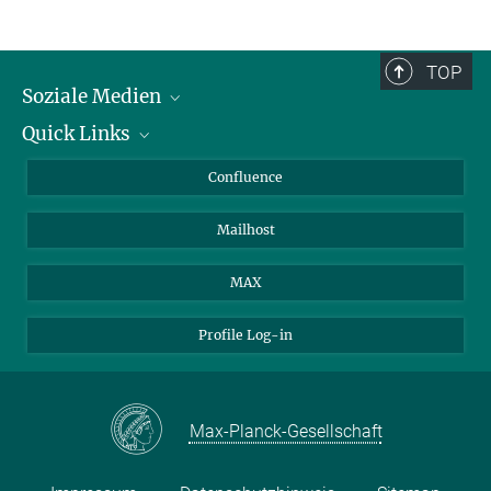
TOP
Soziale Medien
Quick Links
LinkedIn
BlueSky
Über Tiere in der Forschung
Confluence
Facebook
Ihr Weg zu uns
Mailhost
YouTube
Instagram
MAX
Profile Log-in
Max-Planck-Gesellschaft