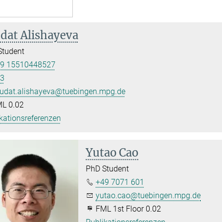
dat Alishayeva
Student
9 15510448527
3
udat.alishayeva@tuebingen.mpg.de
L 0.02
kationsreferenzen
Yutao Cao
PhD Student
+49 7071 601
yutao.cao@tuebingen.mpg.de
FML 1st Floor 0.02