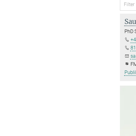
Sau
PhD 
+4
81
sa
FM
Publi