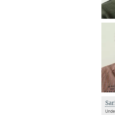
Sar
Under