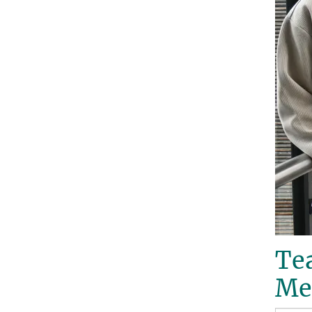
Te
Me