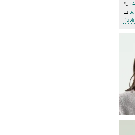
+4
sa
Publi