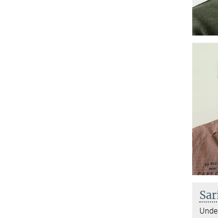
Sar
Under