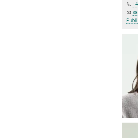
+4
sa
Publi