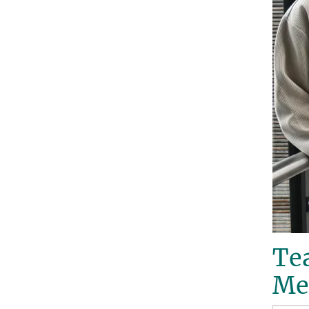
Te
Me