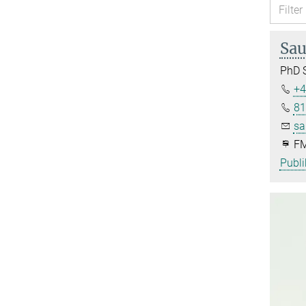
Sau
PhD 
+4
81
sa
FM
Publi