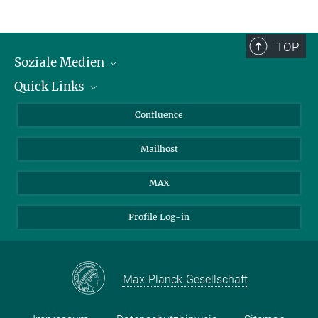
TOP
Soziale Medien
Quick Links
LinkedIn
BlueSky
Über Tiere in der Forschung
Confluence
Facebook
Ihr Weg zu uns
Mailhost
YouTube
Instagram
MAX
Profile Log-in
Max-Planck-Gesellschaft