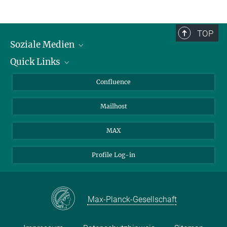
TOP
Soziale Medien
Quick Links
LinkedIn
BlueSky
Über Tiere in der Forschung
Confluence
Facebook
Ihr Weg zu uns
Mailhost
YouTube
Instagram
MAX
Profile Log-in
Max-Planck-Gesellschaft