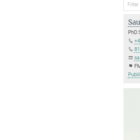
Sau
PhD 
+4
81
sa
FM
Publi