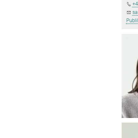
+4
sa
Publi