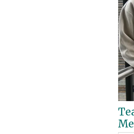
Te
Me