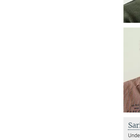
Sar
Under