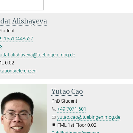
dat Alishayeva
Student
9 15510448527
3
udat.alishayeva@tuebingen.mpg.de
L 0.02
kationsreferenzen
Yutao Cao
PhD Student
+49 7071 601
yutao.cao@tuebingen.mpg.de
FML 1st Floor 0.02