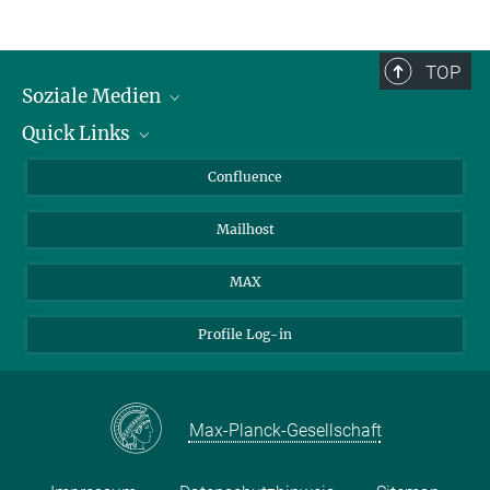
TOP
Soziale Medien
Quick Links
LinkedIn
BlueSky
Über Tiere in der Forschung
Confluence
Facebook
Ihr Weg zu uns
Mailhost
YouTube
Instagram
MAX
Profile Log-in
Max-Planck-Gesellschaft