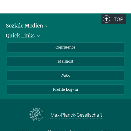
TOP
Soziale Medien
Quick Links
LinkedIn
BlueSky
Über Tiere in der Forschung
Confluence
Facebook
Ihr Weg zu uns
Mailhost
YouTube
Instagram
MAX
Profile Log-in
Max-Planck-Gesellschaft