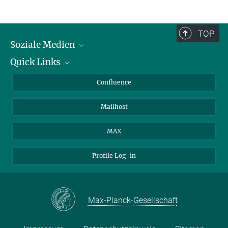
TOP
Soziale Medien
Quick Links
LinkedIn
BlueSky
Über Tiere in der Forschung
Confluence
Facebook
Ihr Weg zu uns
Mailhost
YouTube
Instagram
MAX
Profile Log-in
Max-Planck-Gesellschaft