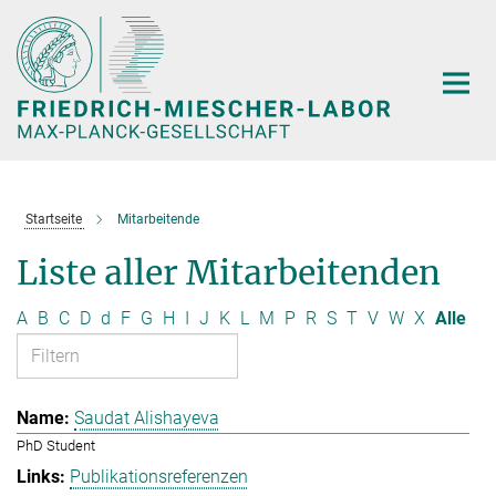
Hauptinhalt
Startseite
Mitarbeitende
Liste aller Mitarbeitenden
A
B
C
D
d
F
G
H
I
J
K
L
M
P
R
S
T
V
W
X
Alle
Saudat Alishayeva
PhD Student
Publikationsreferenzen