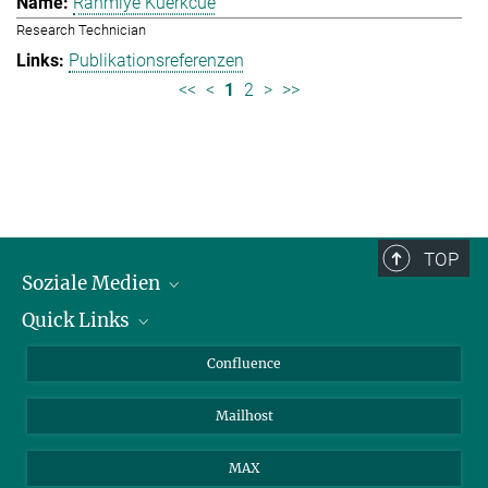
Rahmiye Kuerkcue
Research Technician
Publikationsreferenzen
<<
<
1
2
>
>>
TOP
Soziale Medien
Quick Links
LinkedIn
BlueSky
Über Tiere in der Forschung
Confluence
Facebook
Ihr Weg zu uns
Mailhost
YouTube
Instagram
MAX