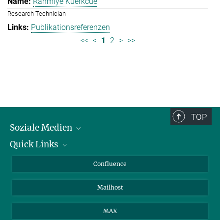
Rahmiye Kuerkcue
Research Technician
Publikationsreferenzen
<<
<
1
2
>
>>
TOP
Soziale Medien
Quick Links
LinkedIn
BlueSky
Über Tiere in der Forschung
Confluence
Facebook
Ihr Weg zu uns
Mailhost
YouTube
Instagram
MAX