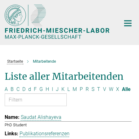
Hauptinhalt
Startseite
Mitarbeitende
Liste aller Mitarbeitenden
A
B
C
D
d
F
G
H
I
J
K
L
M
P
R
S
T
V
W
X
Alle
Saudat Alishayeva
PhD Student
Publikationsreferenzen