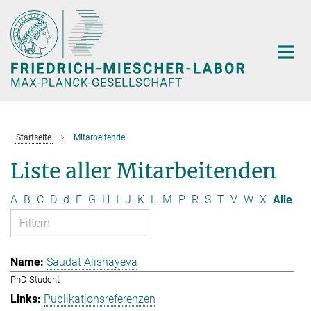
Hauptinhalt
Startseite
Mitarbeitende
Liste aller Mitarbeitenden
A
B
C
D
d
F
G
H
I
J
K
L
M
P
R
S
T
V
W
X
Alle
Saudat Alishayeva
PhD Student
Publikationsreferenzen