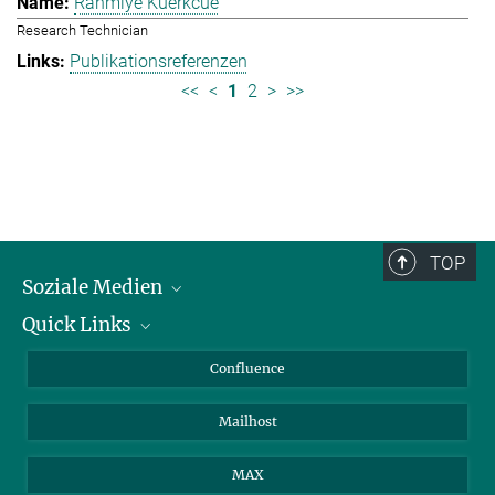
Rahmiye Kuerkcue
Research Technician
Publikationsreferenzen
<<
<
1
2
>
>>
TOP
Soziale Medien
Quick Links
LinkedIn
BlueSky
Über Tiere in der Forschung
Confluence
Facebook
Ihr Weg zu uns
Mailhost
YouTube
Instagram
MAX