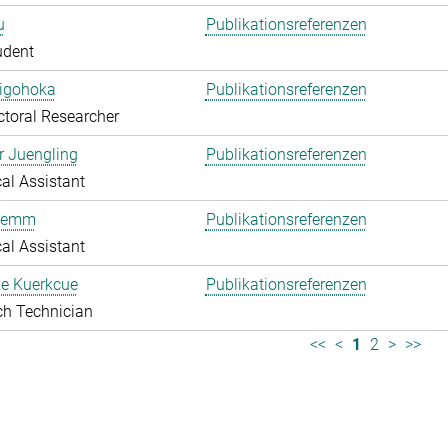
u
Publikationsreferenzen
udent
higohoka
Publikationsreferenzen
toral Researcher
r Juengling
Publikationsreferenzen
al Assistant
Klemm
Publikationsreferenzen
al Assistant
e Kuerkcue
Publikationsreferenzen
ch Technician
<<
<
1
2
>
>>