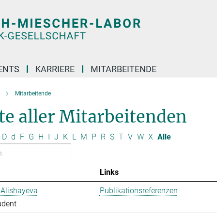
ENTS
KARRIERE
MITARBEITENDE
Mitarbeitende
te aller Mitarbeitenden
D
d
F
G
H
I
J
K
L
M
P
R
S
T
V
W
X
Alle
Links
 Alishayeva
Publikationsreferenzen
udent