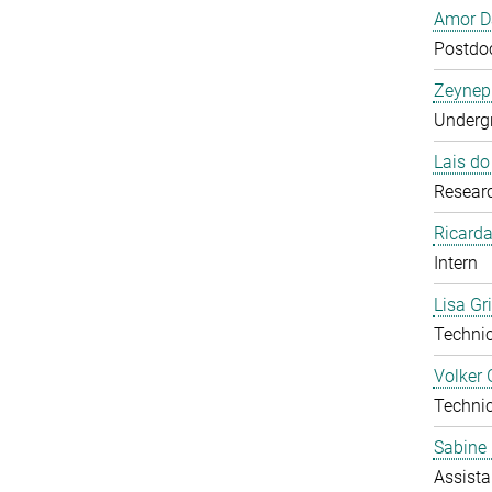
Amor D
Postdoc
Zeynep
Undergr
Lais d
Researc
Ricarda
Intern
Lisa Gr
Technic
Volker 
Technic
Sabine 
Assista