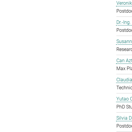
Veroni
Postdoc
Dr.-Ing
Postdoc
Susanne
Resear
Can Azt
Max Pl
Claudia
Technic
Yutao 
PhD St
Silvia 
Postdoc