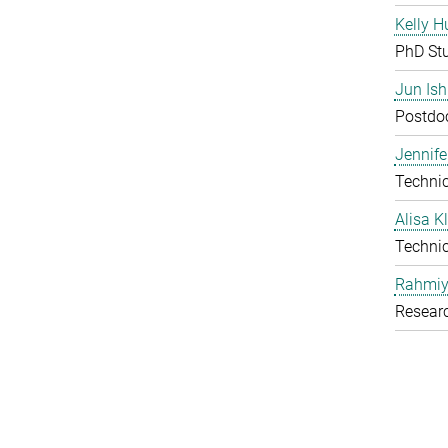
Kelly H
PhD St
Jun Is
Postdoc
Jennife
Technic
Alisa 
Technic
Rahmiy
Resear