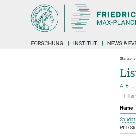
Hauptinhalt
FORSCHUNG
INSTITUT
NEWS & EV
Startseite
Lis
A
B
C
Name
Saudat
PhD St