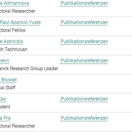
ka Altmannova
Publikationsreferenzen
toral Researcher
. Raul Aparicio Yuste
Publikationsreferenzen
toral Fellow
 Astrinidis
Publikationsreferenzen
ch Technician
ekin
Publikationsreferenzen
anck Research Group Leader
 Brüssel
al Staff
Cao
Publikationsreferenzen
udent
Da Pra
Publikationsreferenzen
toral Researcher