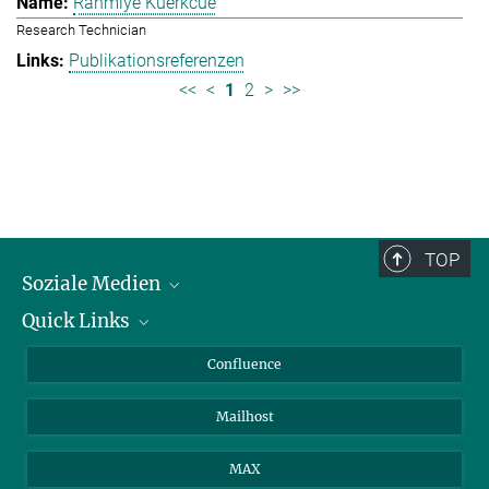
Rahmiye Kuerkcue
Research Technician
Publikationsreferenzen
<<
<
1
2
>
>>
TOP
Soziale Medien
Quick Links
LinkedIn
BlueSky
Über Tiere in der Forschung
Confluence
Facebook
Ihr Weg zu uns
Mailhost
YouTube
Instagram
MAX