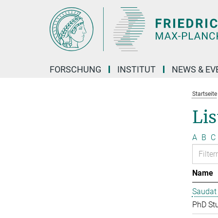
Hauptinhalt
FORSCHUNG
INSTITUT
NEWS & EV
Startseite
Lis
A
B
C
Name
Saudat
PhD St