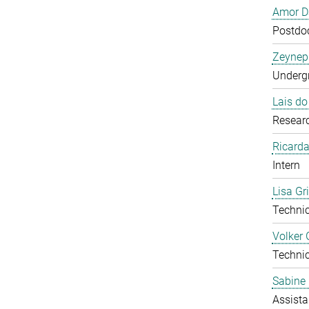
Amor D
Postdoc
Zeynep
Undergr
Lais d
Researc
Ricarda
Intern
Lisa Gr
Technic
Volker 
Technic
Sabine 
Assista