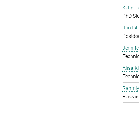
Kelly H
PhD St
Jun Is
Postdoc
Jennife
Technic
Alisa 
Technic
Rahmiy
Resear