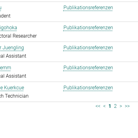
u
Publikationsreferenzen
udent
higohoka
Publikationsreferenzen
toral Researcher
r Juengling
Publikationsreferenzen
al Assistant
Klemm
Publikationsreferenzen
al Assistant
e Kuerkcue
Publikationsreferenzen
ch Technician
<<
<
1
2
>
>>