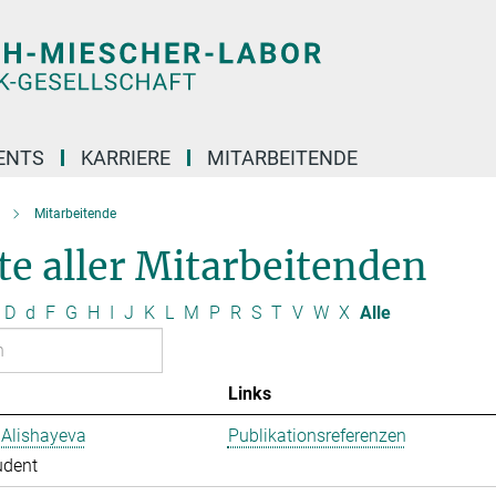
ENTS
KARRIERE
MITARBEITENDE
Mitarbeitende
te aller Mitarbeitenden
D
d
F
G
H
I
J
K
L
M
P
R
S
T
V
W
X
Alle
Links
 Alishayeva
Publikationsreferenzen
udent