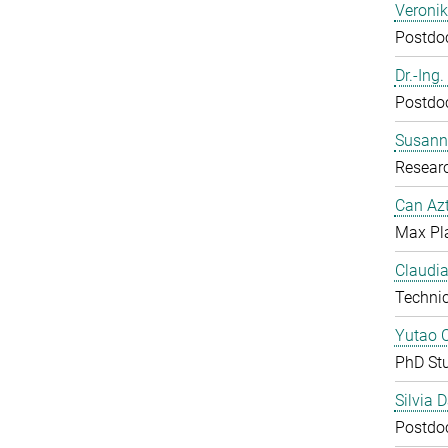
Veroni
Postdoc
Dr.-Ing
Postdoc
Susanne
Resear
Can Azt
Max Pl
Claudia
Technic
Yutao 
PhD St
Silvia 
Postdoc