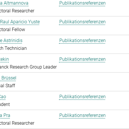
ka Altmannova
Publikationsreferenzen
toral Researcher
. Raul Aparicio Yuste
Publikationsreferenzen
toral Fellow
 Astrinidis
Publikationsreferenzen
ch Technician
ekin
Publikationsreferenzen
anck Research Group Leader
 Brüssel
al Staff
Cao
Publikationsreferenzen
udent
Da Pra
Publikationsreferenzen
toral Researcher